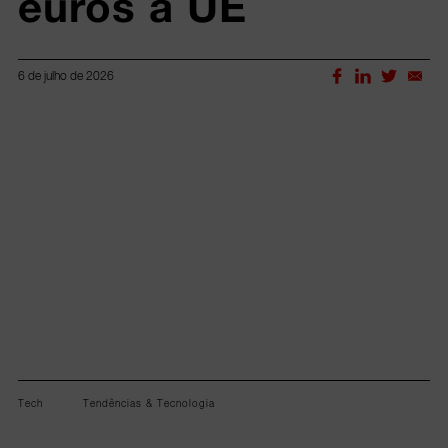
euros à UE
6 de julho de 2026
Lorem ipsum dolor sit amet, consectetur adipiscing elit.
Tech
Tendências & Tecnologia