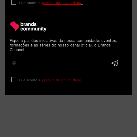
RELACIONADOS
Li e aceito a
política de privacidade
.
Estudo
Fique a par das iniciativas da nossa comunidade: eventos,
84% dos portugueses
formações e as séries do nosso canal oficial, o Brands
Channel.
considera a Seleção o maior
fator de união do país
17 de junho de 2026
Li e aceito a
política de privacidade
.