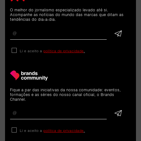
ARTIGOS 
RELACIONADOS
O melhor do jornalismo especializado levado até si.
Acompanhe as notícias do mundo das marcas que ditam as
tendências do dia-a-dia.
Reportagem
O regresso da energia da BP
Li e aceito a
política de privacidade
.
ao Rock in Rio
7 de julho de 2026
Fique a par das iniciativas da nossa comunidade: eventos,
formações e as séries do nosso canal oficial, o Brands
Channel.
Li e aceito a
política de privacidade
.