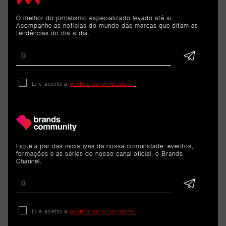
ARTIGOS 
O melhor do jornalismo especializado levado até si.
RELACIONADOS
Acompanhe as notícias do mundo das marcas que ditam as
tendências do dia-a-dia.
Reportagem
Li e aceito a
política de privacidade
.
Tally: O futuro da
contabilidade confiado à A.I.
8 de junho de 2026
Fique a par das iniciativas da nossa comunidade: eventos,
formações e as séries do nosso canal oficial, o Brands
Channel.
Li e aceito a
política de privacidade
.