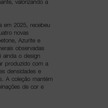
ante, valorizando a
a em 2025, recebeu
uatro novas
etone, Azurite e
nerais observadas
i ainda o design
lar produzido com a
ntes densidades e
as. A coleção mantém
binações de cor e