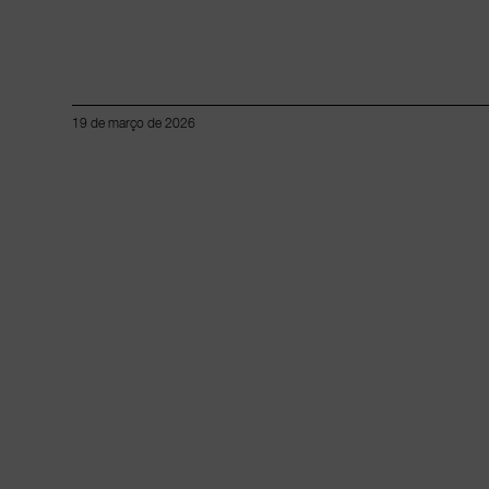
19 de março de 2026
Lorem ipsum dolor sit amet, consectetur adipiscing elit.