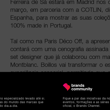
Ferreira de Sá estará em Madrid nos 
março, em parceria com a COTLIN, dist
Espanha, para mostrar as suas coleçõ
100% made in Portugal.
Tal como na Paris Déco Off, a apres
contará com uma cenografia assinada 
set designer que já colaborou com 
Montblanc. Boillos vai transformar o
experiência sensorial, permitindo que o
mergulhem na narrativa das duas col
no interior, e “ECHOES”, no exterior.
mo especializado levado até si.
Fique a par das iniciativas da 
ias do mundo das marcas que
eventos, formações e as séries
“Estamos cada vez mais a apostar e
do dia-a-dia.
oficial, o Brands Channel.