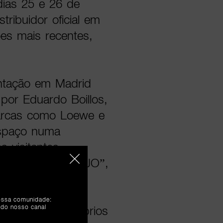
dias 25 e 26 de
ribuidor oficial em
es mais recentes,
entação em Madrid
por Eduardo Boillos,
marcas como Loewe e
 espaço numa
s visitantes
eções: “ALÉM TEJO”,
nossa comunidade:
 do nosso canal
m momentos próprios