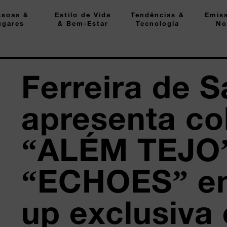
ssoas &
Estilo de Vida
Tendências &
Emis
ugares
& Bem-Estar
Tecnologia
No
Ferreira de S
apresenta co
“ALÉM TEJO
“ECHOES” e
up exclusiva