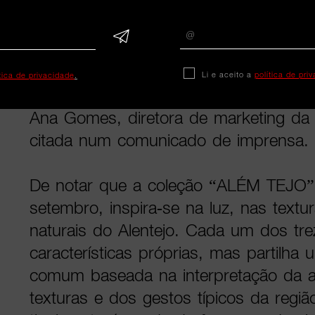
e que nos permitem apresentar a mar
próxima e orgânica. Com estes event
afirmar a Ferreira de Sá não só pelo 
também pela estética e criatividade c
Li e aceito a
política de pri
ítica de privacidade
.
valorizando o diálogo entre a tradição 
Ana Gomes, diretora de marketing da 
citada num comunicado de imprensa.
De notar que a coleção “ALÉM TEJO”
setembro, inspira-se na luz, nas text
naturais do Alentejo. Cada um dos tr
características próprias, mas partilh
comum baseada na interpretação da ar
texturas e dos gestos típicos da regiã