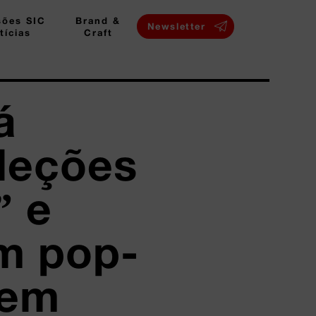
sões SIC
Brand &
Newsletter
tícias
Craft
á
leções
” e
m pop-
 em