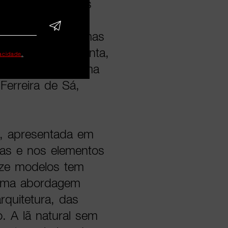
ca de forma mais
os procuramos
seu saber-fazer, mas
om que se apresenta,
vacidade
.
e o design”, afirma
Ferreira de Sá,
, apresentada em
uras e nos elementos
eze modelos tem
a uma abordagem
quitetura, das
o. A lã natural sem