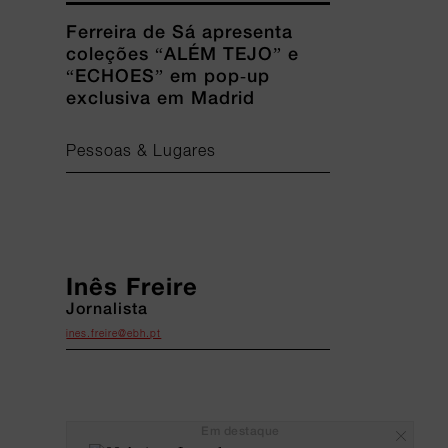
Ferreira de Sá apresenta
coleções “ALÉM TEJO” e
“ECHOES” em pop-up
exclusiva em Madrid
Pessoas & Lugares
Inês Freire
Jornalista
ines.freire@ebh.pt
Em destaque