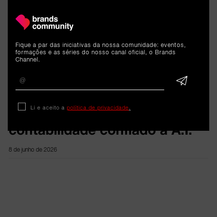
ARTIGOS 
Fique a par das iniciativas da nossa comunidade: eventos,
RELACIONADOS
formações e as séries do nosso canal oficial, o Brands
Channel.
Reportagem
Li e aceito a
política de privacidade
.
Tally: O futuro da
contabilidade confiado à A.I.
8 de junho de 2026