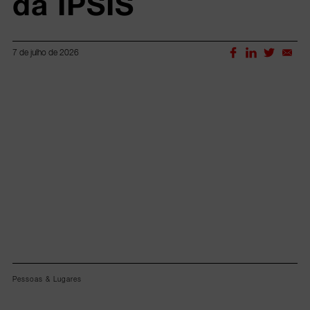
da IPSIS
7 de julho de 2026
Lorem ipsum dolor sit amet, consectetur adipiscing elit.
Pessoas & Lugares