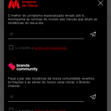
Em destaque
O melhor do jornalismo especializado levado até si.
Acompanhe as notícias do mundo das marcas que ditam as
tendências do dia-a-dia.
Li e aceito a
política de privacidade
.
ARTIGOS 
Fique a par das iniciativas da nossa comunidade: eventos,
formações e as séries do nosso canal oficial, o Brands
RELACIONADOS
Channel.
Cargo
Li e aceito a
política de privacidade
.