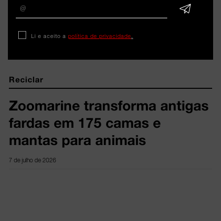
ARTIGOS 
Li e aceito a
política de privacidade
.
RELACIONADOS
Reciclar
Zoomarine transforma antigas
fardas em 175 camas e
mantas para animais
7 de julho de 2026