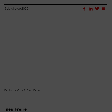
3 de julho de 2026
Lorem ipsum dolor sit amet, consectetur adipiscing elit.
Estilo de Vida & Bem-Estar
Inês Freire