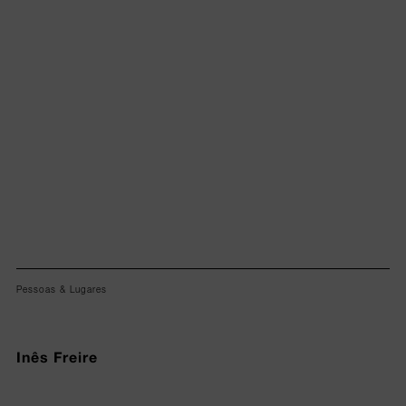
Lorem ipsum dolor sit amet, consectetur adipiscing elit.
Pessoas & Lugares
Inês Freire