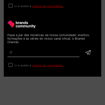
RELACIONADOS
Li e aceito a
política de privacidade
.
Cargo
Liliana Azevedo é a nova Head
Fique a par das iniciativas da nossa comunidade: eventos,
formações e as séries do nosso canal oficial, o Brands
of Marketing Operations &
Channel.
Strategy da B-Parts
8 de junho de 2026
Li e aceito a
política de privacidade
.