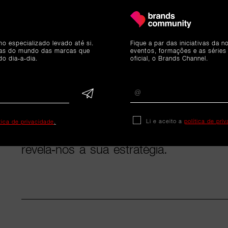
A nossa equipa marcou presença na e
que decorreu no renovado showroo
marca da
Gres Panaria Portugal
, espe
mo especializado levado até si.
Fique a par das iniciativas da 
revestimentos e pavimentos, de gama 
ias do mundo das marcas que
eventos, formações e as séries
do dia-a-dia.
oficial, o Brands Channel.
tem procurado cravar a sua assinatur
inovadoras em Portugal e no mundo. 
tem garantido o reconhecimento e not
cerâmica, por parte de arquitetos e de
Li e aceito a
política de pri
ítica de privacidade
.
Uma relação cimentada pela marca, q
revela-nos a sua estratégia.