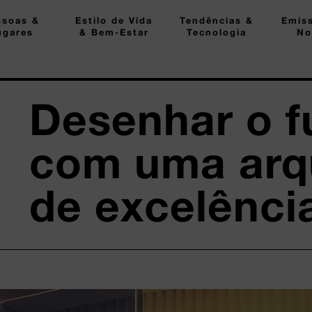
ssoas &
Estilo de Vida
Tendências &
Emis
ugares
& Bem-Estar
Tecnologia
No
Desenhar o f
com uma arqu
de excelênci