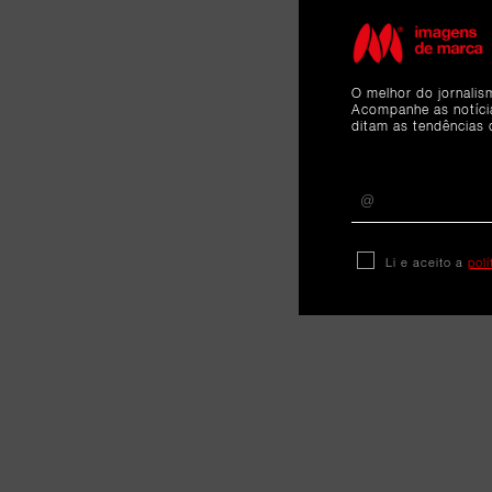
O melhor do jornalis
Acompanhe as notíc
ditam as tendências 
Li e aceito a
pol