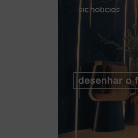
Lorem ipsum dolor sit amet, consectetur adipiscing elit.