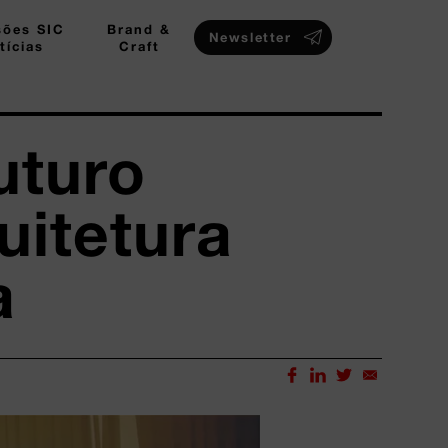
sões SIC
Brand &
Newsletter
tícias
Craft
uturo
itetura
a