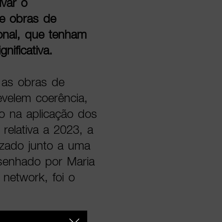
ivar o
de obras de
cional, que tenham
nificativa.
 as obras de
evelem coerência,
o na aplicação dos
relativa a 2023, a
lizado junto a uma
esenhado por Maria
 network, foi o