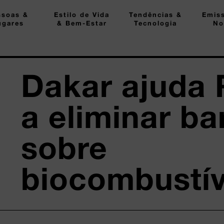
ssoas &
Estilo de Vida
Tendências &
Emis
ugares
& Bem-Estar
Tecnologia
No
Dakar ajuda 
a eliminar ba
sobre
biocombustív