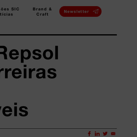
sões SIC
Brand &
Newsletter
tícias
Craft
Repsol
rreiras
eis