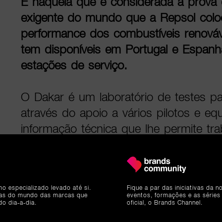
É naquela que é considerada a prova d
exigente do mundo que a Repsol colo
performance dos combustíveis renováv
tem disponíveis em Portugal e Espanh
estações de serviço.
O Dakar é um laboratório de testes p
através do apoio a vários pilotos e eq
informação técnica que lhe permite tr
desta tecnologia, nesta altura apenas d
profissionais, mas que a marca acred
alteração da legislação atual poderá a
mo especializado levado até si.
Fique a par das iniciativas da 
consumidores a reduzir a pegada de
ias do mundo das marcas que
eventos, formações e as séries
do dia-a-dia.
oficial, o Brands Channel.
de mudar de automóvel, utilizando os