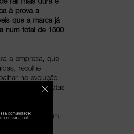
e rali mais dura e
ca à prova a
eis que a marca já
a num total de 1500
ara a empresa, que
uipas, recolhe
abalhar na evolução
isponível para frotas
ita, que com a
judar todos os
nossa comunidade:
 carbono sem terem
 do nosso canal
 motores de