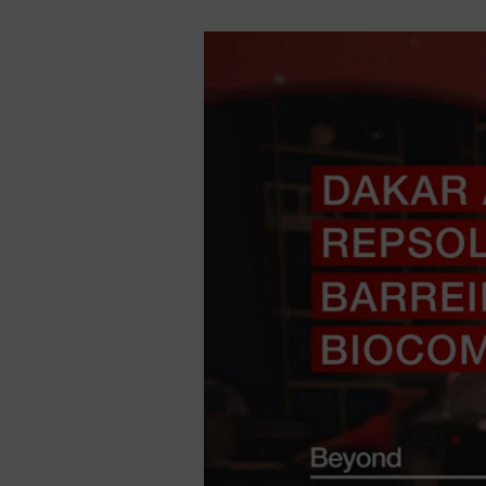
Lorem ipsum dolor sit amet, consectetur adipiscing elit.