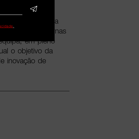
ns de Marca, Rita
vacidade
.
 e relações externas
 equipa, em pleno
al o objetivo da
e inovação de