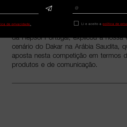
combustão.
Neste episódio da série Beyond Image
Li e aceito a
política de pri
ítica de privacidade
.
Pacheco, responsável de comunicação
da Repsol Portugal, explicou à nossa
cenário do Dakar na Arábia Saudita, qu
aposta nesta competição em termos d
produtos e de comunicação.