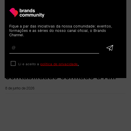
ARTIGOS 
RELACIONADOS
Fique a par das iniciativas da nossa comunidade: eventos,
formações e as séries do nosso canal oficial, o Brands
Channel.
Reportagem
Tally: O futuro da
Li e aceito a
política de privacidade
.
contabilidade confiado à A.I.
8 de junho de 2026