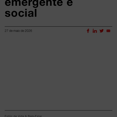
emergente e 
social
27 de maio de 2026
Lorem ipsum dolor sit amet, consectetur adipiscing elit.
Estilo de Vida & Bem-Estar