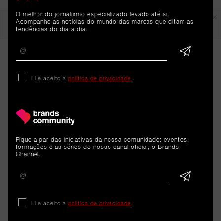
O melhor do jornalismo especializado levado até si.
Em destaque
Acompanhe as notícias do mundo das marcas que ditam as
tendências do dia-a-dia.
Li e aceito a
política de privacidade
.
ARTIGOS 
Fique a par das iniciativas da nossa comunidade: eventos,
formações e as séries do nosso canal oficial, o Brands
RELACIONADOS
Channel.
Sustentabilidade
Li e aceito a
política de privacidade
.
Ponto Verde incentiva a