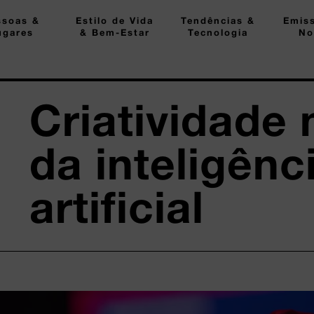
ssoas &
Estilo de Vida
Tendências &
Emis
ugares
& Bem-Estar
Tecnologia
No
Criatividade 
da inteligênc
artificial