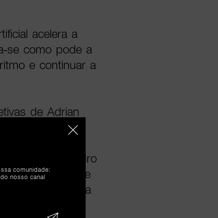
ficial acelera a
na-se como pode a
itmo e continuar a
tivas de Adrian
mação digital da
 do evento, bem
om Francisco Pedro
nossa comunidade:
rupo Impresa e de
 do nosso canal
impacto desta nova
vo.