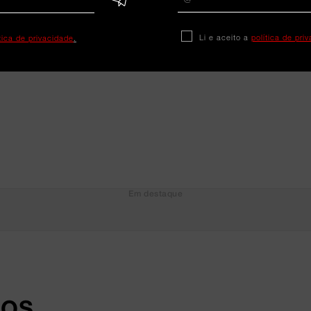
Li e aceito a
política de pri
ítica de privacidade
.
Em destaque
DOS