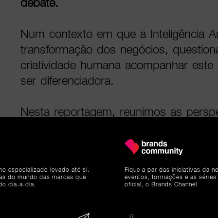
debate.
Num contexto em que a Inteligência Arti
transformação dos negócios, questio
criatividade humana acompanhar este r
ser diferenciadora.
Nesta reportagem, reunimos as perspe
Klamp, responsável global de transfor
KPMG, e um dos principais oradores
como a visão por parte dos media, c
mo especializado levado até si.
Fique a par das iniciativas da 
Balsemão, Presidente Executivo do G
ias do mundo das marcas que
eventos, formações e as séries
do dia-a-dia.
oficial, o Brands Channel.
Sofia Tenreiro, da Siemens, sobre o 
relação entre tecnologia e talento criati