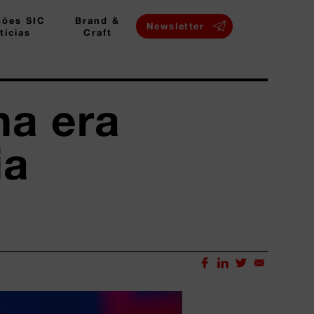
sões SIC
Brand &
Newsletter
tícias
Craft
na era
ia