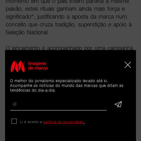
momento em que o país inteiro partilha a mesma
paixão, estes rituais ganham ainda mais força e
significado”, justificando a aposta da marca num
conceito que cruza tradição, superstição e apoio à
Seleção Nacional.
O lançamento é acompanhado por uma campanha
multimeios com criatividade da FUEL, presente em
televisão, rádio, digital, folheto e ativações em loja.
O melhor do jornalismo especializado levado até si.
Acompanhe as notícias do mundo das marcas que ditam as
tendências do dia-a-dia.
Li e aceito a
política de privacidade
.