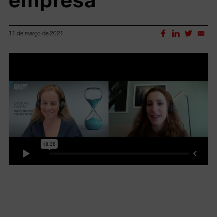
11 de março de 2021
Lorem ipsum dolor sit amet, consectetur adipiscing elit.