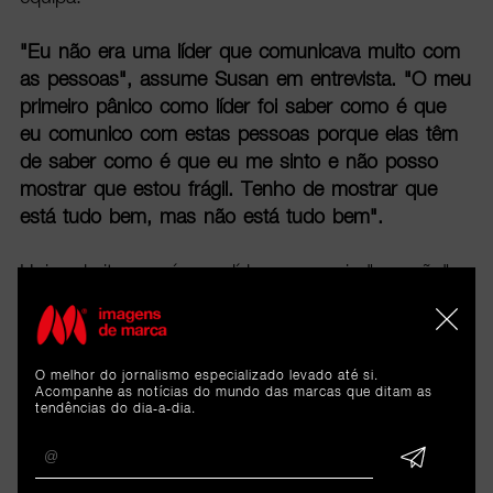
"Eu não era uma líder que comunicava muito com
as pessoas", assume Susan em entrevista. "O meu
primeiro pânico como líder foi saber como é que
eu comunico com estas pessoas porque elas têm
de saber como é que eu me sinto e não posso
mostrar que estou frágil. Tenho de mostrar que
está tudo bem, mas não está tudo bem".
Hoje admite que é uma líder com mais "coração" e
que a pandemia veio alterar a sua forma de liderar.
Veja a entrevista com a responsável da
Konceptness no vídeo acima.
O melhor do jornalismo especializado levado até si.
Acompanhe as notícias do mundo das marcas que ditam as
tendências do dia-a-dia.