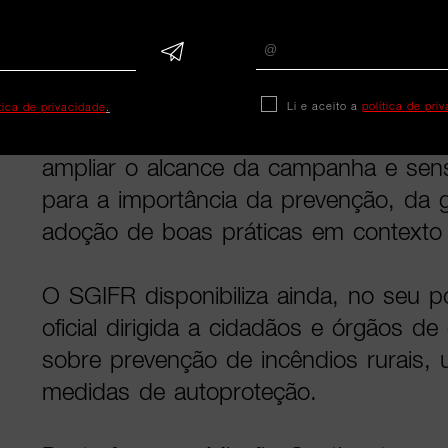
No âmbito desta colaboração, a Missã
reforçar a divulgação das mensagens
junto dos consumidores e dos meios
Li e aceito a
política de pri
ítica de privacidade
.
social através da sua rede de lojas, c
ampliar o alcance da campanha e sensi
para a importância da prevenção, da 
adoção de boas práticas em contexto 
O SGIFR disponibiliza ainda, no seu po
oficial dirigida a cidadãos e órgãos d
sobre prevenção de incêndios rurais, u
medidas de autoproteção.