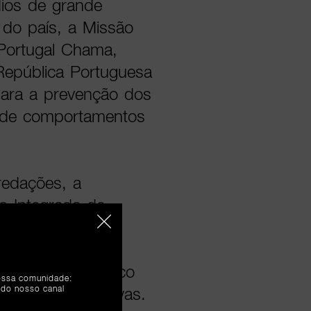
dios de grande
 do país, a Missão
 Portugal Chama,
epública Portuguesa
para a prevenção dos
ão de comportamentos
edações, a
o Integrada de
es públicas e
 comportamentos
ização para o risco
nossa comunidade:
 do nosso canal
medidas preventivas.