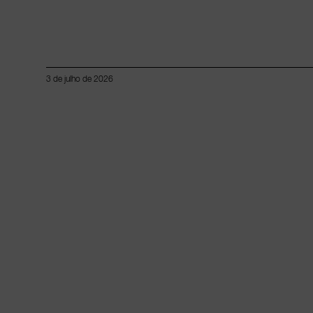
3 de julho de 2026
Lorem ipsum dolor sit amet, consectetur adipiscing elit.