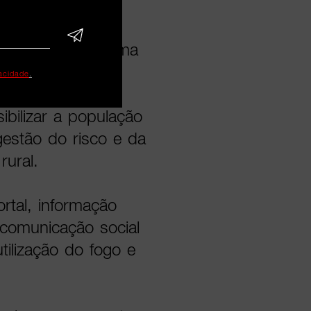
o Continente irá
 do Portugal Chama
 de comunicação
vacidade
.
ontribuindo para
bilizar a população
gestão do risco e da
rural.
rtal, informação
e comunicação social
tilização do fogo e