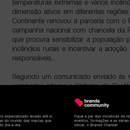
temperaturas extremas e vários incên
dimensão ativos em diferentes regiões
Continente renovou a parceria com o
campanha nacional com chancela da R
que procura sensibilizar a população 
incêndios rurais e incentivar a adoç
responsáveis.
Segundo um comunicado enviado às r
campanha integra o Sistema de Gestã
Fogos Rurais (SGIFR) e reúne entidad
privadas com o objetivo de promover
responsáveis, aumentar a consciencial
mo especializado levado até si.
Fique a par das iniciativas da 
ias do mundo das marcas que
eventos, formações e as séries
de incêndio e incentivar a adoção de 
do dia-a-dia.
oficial, o Brands Channel.