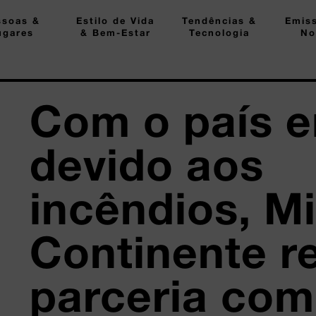
ssoas &
Estilo de Vida
Tendências &
Emis
ugares
& Bem-Estar
Tecnologia
No
Com o país e
devido aos
incêndios, M
Continente r
parceria com