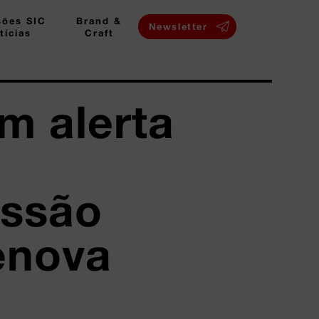
sões SIC
Brand &
Newsletter
tícias
Craft
m alerta
issão
enova