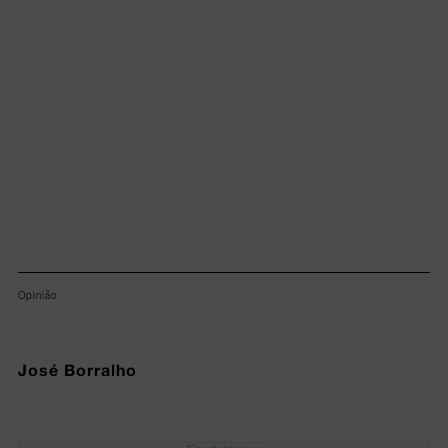
Lorem ipsum dolor sit amet, consectetur adipiscing elit.
Opinião
José Borralho