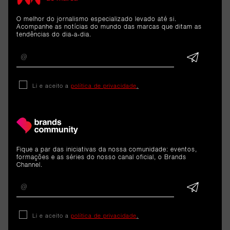
ARTIGOS 
O melhor do jornalismo especializado levado até si.
RELACIONADOS
Acompanhe as notícias do mundo das marcas que ditam as
tendências do dia-a-dia.
Reportagem
Li e aceito a
política de privacidade
.
Tally: O futuro da
contabilidade confiado à A.I.
8 de junho de 2026
Fique a par das iniciativas da nossa comunidade: eventos,
formações e as séries do nosso canal oficial, o Brands
Channel.
Li e aceito a
política de privacidade
.