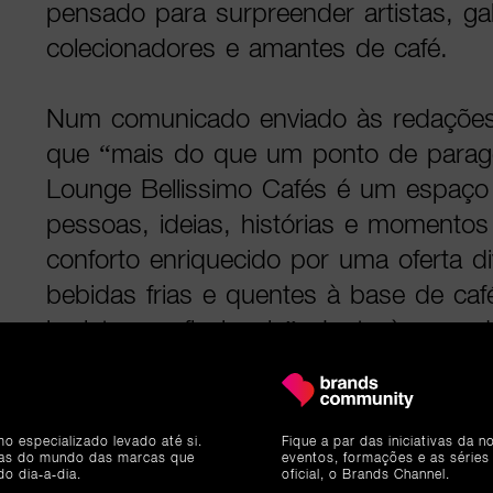
pensado para surpreender artistas, gale
colecionadores e amantes de café.
Num comunicado enviado às redações
que “mais do que um ponto de parage
Lounge Bellissimo Cafés é um espaço 
pessoas, ideias, histórias e momentos
conforto enriquecido por uma oferta di
bebidas frias e quentes à base de caf
baristas profissionais”. Junto à zona d
emergentes, este espaço convida os vi
mergulharem no universo artístico da 
uma experiência sensorial e criativa c
mo especializado levado até si.
Fique a par das iniciativas da 
ias do mundo das marcas que
eventos, formações e as séries
onde o café se cruza com a arte con
do dia-a-dia.
oficial, o Brands Channel.