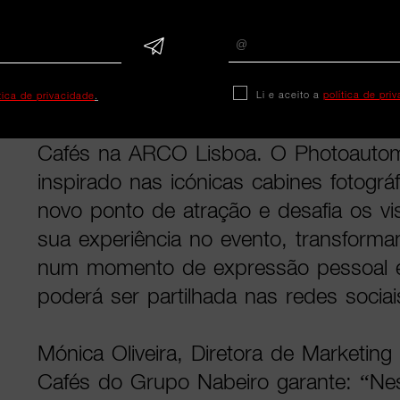
autêntica e envolvente.
Nesta edição, a experiência conta ai
de marca inovadora, desenvolvida em 
Li e aceito a
política de pri
ítica de privacidade
.
Mojobrands, que reforça o carácter inu
Cafés na ARCO Lisboa. O Photoautoma
inspirado nas icónicas cabines fotográf
novo ponto de atração e desafia os vi
sua experiência no evento, transfor
num momento de expressão pessoal e 
poderá ser partilhada nas redes sociai
Mónica Oliveira, Diretora de Marketin
Cafés do Grupo Nabeiro garante: “N