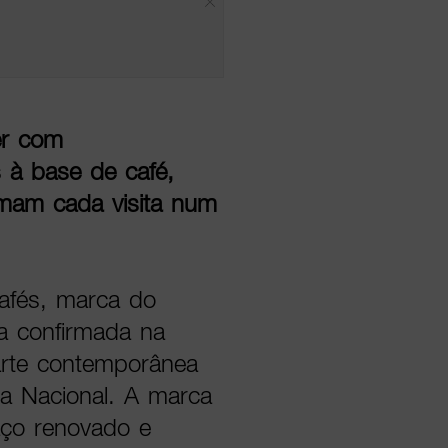
er com
 à base de café,
rmam cada visita num
Cafés, marca do
a confirmada na
 arte contemporânea
a Nacional. A marca
aço renovado e