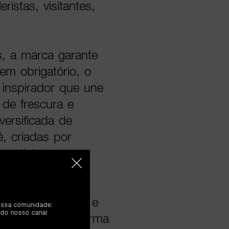
ristas, visitantes,
, a marca garante
m obrigatório, o
inspirador que une
 de frescura e
versificada de
é, criadas por
e artistas
sitantes a
marca através de
heia de surpresas e
nossa comunidade:
 do nosso canal
temporânea de forma