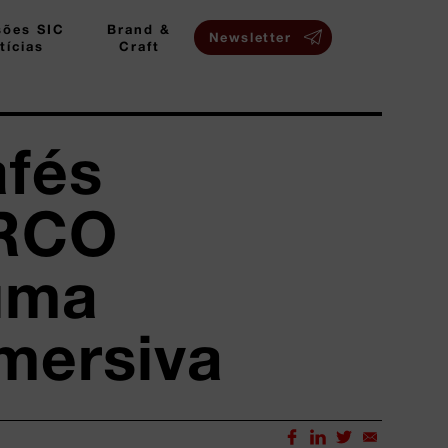
sões SIC
Brand &
Newsletter
tícias
Craft
afés
ARCO
uma
imersiva