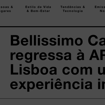
ssoas &
Estilo de Vida
Tendências &
Emis
ugares
& Bem-Estar
Tecnologia
No
Bellissimo C
regressa à 
Lisboa com 
experiência 