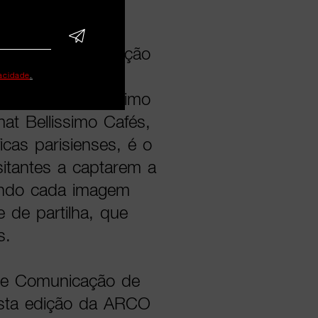
nda com uma ativação
parceria com a
vacidade
.
sitado de Bellissimo
t Bellissimo Cafés,
icas parisienses, é o
sitantes a captarem a
mando cada imagem
de partilha, que
s.
g e Comunicação de
esta edição da ARCO