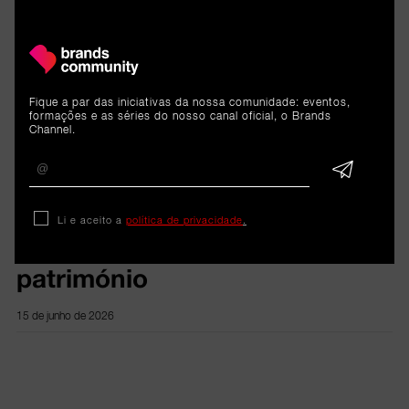
ARTIGOS 
RELACIONADOS
Fique a par das iniciativas da nossa comunidade: eventos,
formações e as séries do nosso canal oficial, o Brands
Channel.
Emissão online
Estratégias de sucesso:
Li e aceito a
política de privacidade
.
ativação, sustentabilidade e
património
15 de junho de 2026