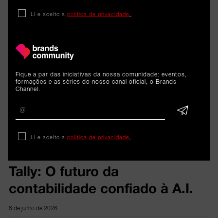
Li e aceito a
política de privacidade
.
Fique a par das iniciativas da nossa comunidade: eventos,
formações e as séries do nosso canal oficial, o Brands
ARTIGOS 
Channel.
RELACIONADOS
Li e aceito a
política de privacidade
.
Reportagem
Tally: O futuro da
contabilidade confiado à A.I.
8 de junho de 2026